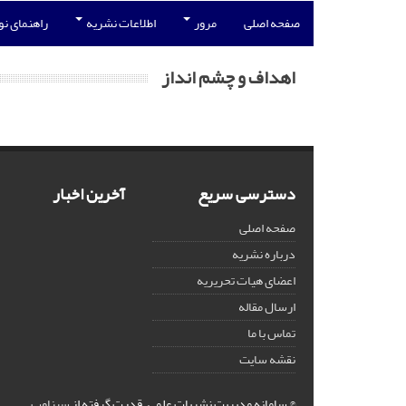
صفحه اصلی
مرور
اطلاعات نشریه
راهنمای ن
اهداف و چشم انداز
دسترسی سریع
آخرین اخبار
صفحه اصلی
درباره نشریه
اعضای هیات تحریریه
ارسال مقاله
تماس با ما
نقشه سایت
© سامانه مدیریت نشریات علمی.
قدرت گرفته از
سیناوب